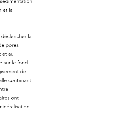
 sédimentation
 et la
 déclencher la
 de pores
 et au
 sur le fond
 gisement de
alle contenant
ntre
aires ont
inéralisation.