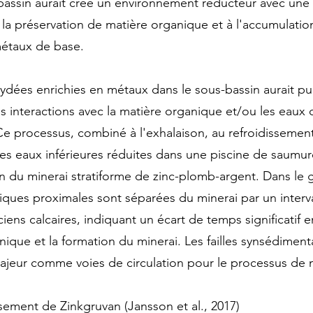
bassin aurait créé un environnement réducteur avec une
à la préservation de matière organique et à l'accumulation
métaux de base.
ées enrichies en métaux dans le sous-bassin aurait pu
es interactions avec la matière organique et/ou les eaux
Ce processus, combiné à l'exhalaison, au refroidissement
s eaux inférieures réduites dans une piscine de saumure
on du minerai stratiforme de zinc-plomb-argent. Dans le
iques proximales sont séparées du minerai par un interv
iens calcaires, indiquant un écart de temps significatif e
anique et la formation du minerai. Les failles synsédiment
jeur comme voies de circulation pour le processus de m
ement de Zinkgruvan (Jansson et al., 2017)