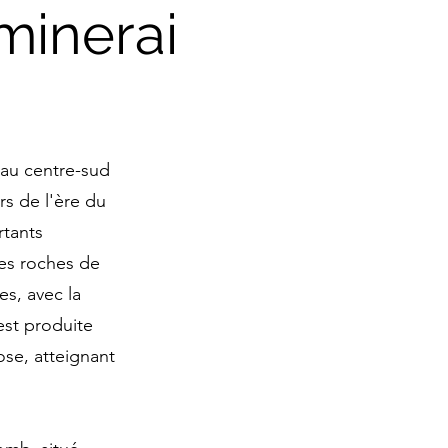
minerai
 au centre-sud
rs de l'ère du
rtants
Les roches de
s, avec la
est produite
ose, atteignant