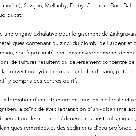
n minière), Sävsjön, Mellanby, Dalby, Cecilia et BortaBak
ud-ouest.
 une origine exhalative pour le gisement de Zinkgruvan
ymétalliques contenant du zinc, du plomb, de l'argent et 
d marin, soit à proximité dans des environnements de so
ons de sulfures résultent du déversement concentré de 
 la convection hydrothermale sur le fond marin, potentie
if, y compris des centres de rift.
 la formation d'une structure de sous-bassin locale et r
raben, a coïncidé avec la transition d'un volcanisme acti
édimentation de couches sédimentaires post-volcanique
olcaniques remaniées et des sédiments d'eau profonde. 