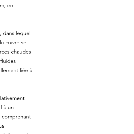
om, en
, dans lequel
du cuivre se
urces chaudes
fluides
llement liée à
elativement
f à un
s, comprenant
La