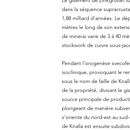
Le gisement de Zinkgruvan lu
dans la séquence supracrusta
1,88 milliard d'années. Le dép
mètres le long de son extens
de minerai varie de 3 à 40 mèt
stockwork de cuivre sous-jace
Pendant l'orogenèse svecofen
isoclinique, provoquant le re
sous le nom de faille de Knal
de la propriété, divisant le 
source principale de producti
plongeant de manière subvert
s'oriente du nord-est au sud-
de Knalla est ensuite subdiv