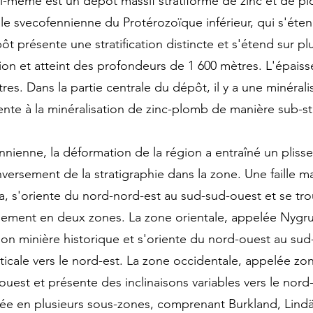
i-même est un dépôt massif stratiforme de zinc et de pl
le svecofennienne du Protérozoïque inférieur, qui s'éten
ôt présente une stratification distincte et s'étend sur pl
ion et atteint des profondeurs de 1 600 mètres. L'épais
res. Dans la partie centrale du dépôt, il y a une minéral
nte à la minéralisation de zinc-plomb de manière sub-st
nienne, la déformation de la région a entraîné un pliss
nversement de la stratigraphie dans la zone. Une faille 
la, s'oriente du nord-nord-est au sud-sud-ouest et se tr
gisement en deux zones. La zone orientale, appelée Nygru
on minière historique et s'oriente du nord-ouest au sud
icale vers le nord-est. La zone occidentale, appelée zon
ouest et présente des inclinaisons variables vers le nord
isée en plusieurs sous-zones, comprenant Burkland, Lind