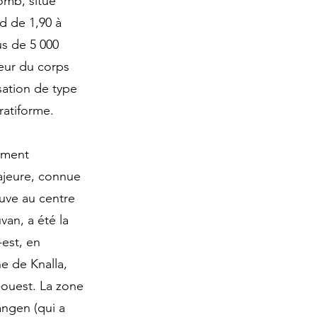
omb, situé
d de 1,90 à
us de 5 000
seur du corps
isation de type
ratiforme.
ement
majeure, connue
ouve au centre
van, a été la
-est, en
e de Knalla,
-ouest. La zone
ängen (qui a