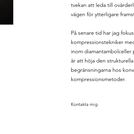
tvekan att leda till ovärde
vägen för ytterligare fram
På senare tid har jag foku
kompressionstekniker med
inom diamantambolceller p
är att höja den strukturell
begränsningarna hos konve
kompressionsmetoder.
Kontakta mig