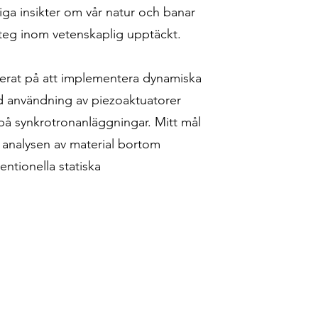
rliga insikter om vår natur och banar
steg inom vetenskaplig upptäckt.
serat på att implementera dynamiska
 användning av piezoaktuatorer
å synkrotronanläggningar. Mitt mål
a analysen av material bortom
ntionella statiska