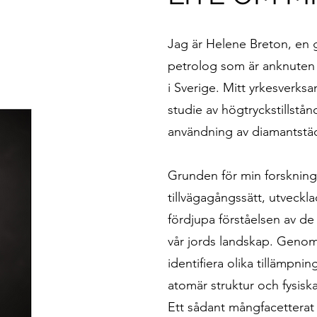
Jag är Helene Breton, en 
petrolog som är anknuten 
i Sverige. Mitt yrkesverk
studie av högtryckstillst
användning av diamantstäd
Grunden för min forskning 
tillvägagångssätt, utveck
fördjupa förståelsen av d
vår jords landskap. Geno
identifiera olika tillämpni
atomär struktur och fysisk
Ett sådant mångfacetterat