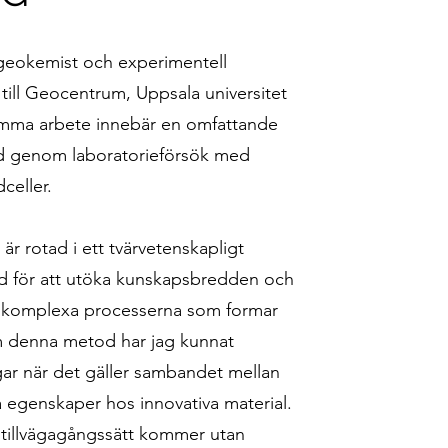
geokemist och experimentell
till Geocentrum, Uppsala universitet
samma arbete innebär en omfattande
ånd genom laboratorieförsök med
celler.
är rotad i ett tvärvetenskapligt
lad för att utöka kunskapsbredden och
e komplexa processerna som formar
m denna metod har jag kunnat
ngar när det gäller sambandet mellan
a egenskaper hos innovativa material.
 tillvägagångssätt kommer utan