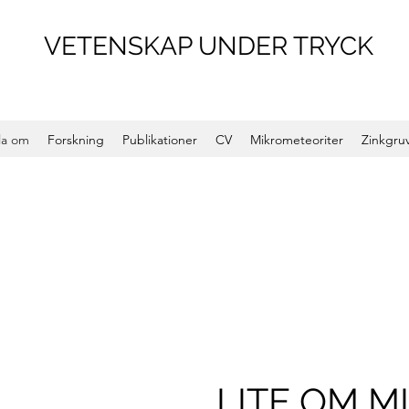
VETENSKAP UNDER TRYCK
la om
Forskning
Publikationer
CV
Mikrometeoriter
Zinkgru
LITE OM M